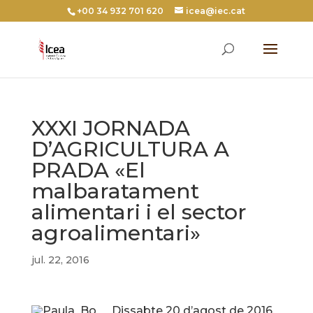
+00 34 932 701 620
icea@iec.cat
XXXI JORNADA
D’AGRICULTURA A
PRADA «El
malbaratament
alimentari i el sector
agroalimentari»
jul. 22, 2016
Dissabte 20 d’agost de 2016,