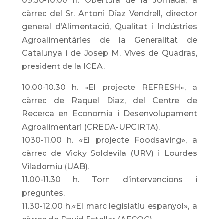
09.30-10.00 h. Obertura de la Jornada, a
càrrec del Sr. Antoni Díaz Vendrell, director
general d’Alimentació, Qualitat i Indústries
Agroalimentàries de la Generalitat de
Catalunya i de Josep M. Vives de Quadras,
president de la ICEA.
10.00-10.30 h. «El projecte REFRESH», a
càrrec de Raquel Diaz, del Centre de
Recerca en Economia i Desenvolupament
Agroalimentari (CREDA-UPC­IRTA).
1030-11.00 h. «El projecte Foodsaving», a
càrrec de Vicky Soldevila (URV) i Lourdes
Viladomiu (UAB).
11.00-11.30 h. Torn d’intervencions i
preguntes.
11.30-12.00 h.«El marc legislatiu espanyol», a