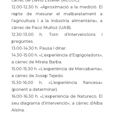
càrrec de David Esteller (AECOC).
12.00-12.30 h. «Aproximació a la medició. El
repte de mesurar el malbaratament a
l’agricultura i a la industria alimentària», a
càrrec de Paco Muñoz (UAB).
12.30-13.00 h. Torn d’intervencions i
preguntes.
13.00-14.30 h. Pausa i dinar.
14.30-15.00 h. «L’experiència d’Espigoladors»,
a càrrec de Mireia Barba.
15.00-15.30 h. «L’experiència de Mercabarna»,
a càrrec de Josep Tejedo.
15.30-16.00 h. «L’experiència francesa»
(ponent a determinar).
16.00-16.30 h. «L’experiència de Natureco. El
seu diagrama d’intervenció», a càrrec d’Alba
Alsina.