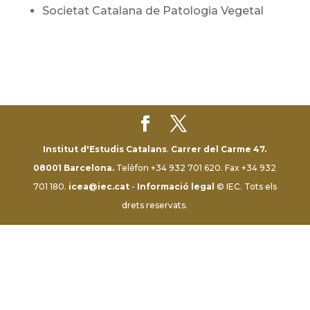
Societat Catalana de Patologia Vegetal
Institut d'Estudis Catalans
.
Carrer del Carme 47.
08001 Barcelona.
Telèfon +34 932 701 620. Fax +34 932
701 180.
icea@iec.cat
-
Informació legal
© IEC. Tots els
drets reservats.