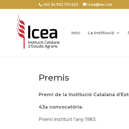
+00 34 932 701 620
icea@iec.cat
Inici
La Institució
Premis
Premi de la Institució Catalana d’Est
43a convocatòria.
Premi instituït l’any 1983.