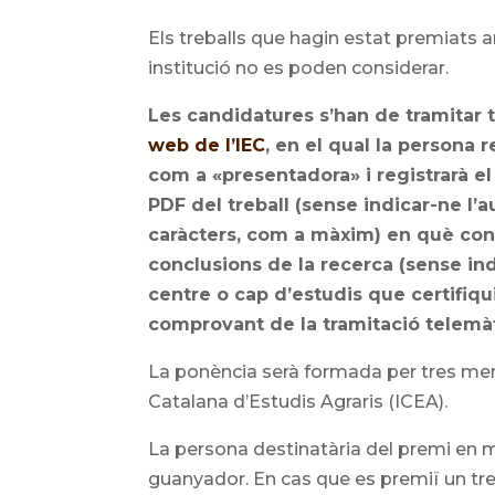
Els treballs que hagin estat premiats a
institució no es poden considerar.
Les candidatures s’han de tramitar 
web de l’IEC
, en el qual la persona r
com a «presentadora» i registrarà el 
PDF del treball (sense indicar-ne l’au
caràcters, com a màxim) en què consti
conclusions de la recerca (sense indi
centre o cap d’estudis que certifiqui l’
comprovant de la tramitació telemàt
La ponència serà formada per tres memb
Catalana d’Estudis Agraris (ICEA).
La persona destinatària del premi en metà
guanyador. En cas que es premiï un treba