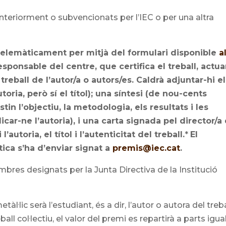
nteriorment o subvencionats per l’IEC o per una altra
telemàticament per mitjà del formulari disponible
a
esponsable del centre, que certifica el treball, actua
treball de l’autor/a o autors/es. Caldrà adjuntar-hi el
toria, però sí el títol); una síntesi (de nou-cents
n l’objectiu, la metodologia, els resultats i les
car-ne l’autoria), i una carta signada pel director/a
autoria, el títol i l’autenticitat del treball.
*
El
ica s’ha d’enviar signat a
premis@iec.cat
.
res designats per la Junta Directiva de la Institució
l·lic serà l’estudiant, és a dir, l’autor o autora del treba
ll col·lectiu, el valor del premi es repartirà a parts igua