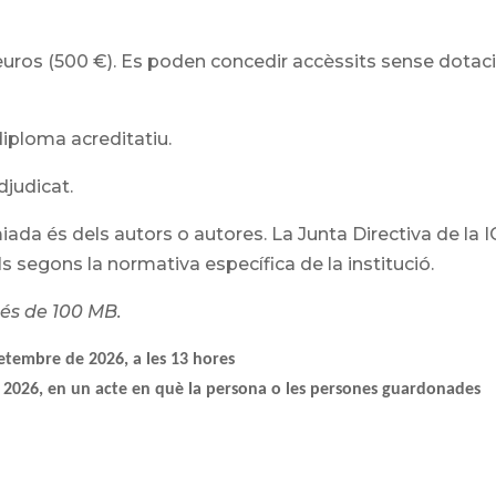
euros (500 €). Es poden concedir accèssits sense dotac
iploma acreditatiu.
djudicat.
miada és dels autors o autores. La Junta Directiva de la 
lls segons la normativa específica de la institució.
 és de 100 MB.
etembre de 2026, a les 13 hores
l 2026, en un acte en què la persona o les persones guardonades