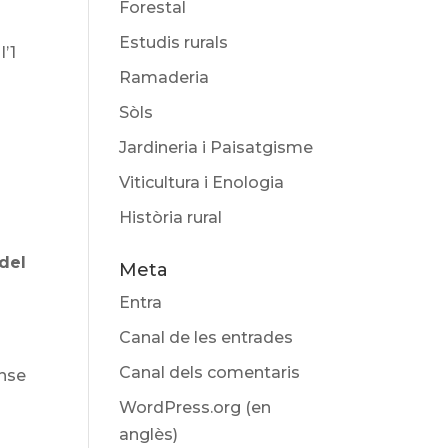
Forestal
Estudis rurals
l’1
Ramaderia
Sòls
Jardineria i Paisatgisme
Viticultura i Enologia
Història rural
l
 del
Meta
Entra
Canal de les entrades
Canal dels comentaris
ense
WordPress.org (en
anglès)