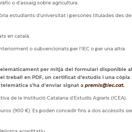
gràfic o d’assaig sobre agricultura.
a estudiants d’universitat i persones titulades des de 
ats en català.
nteriorment o subvencionats per l’IEC o per una altra
telemàticament per mitjà del formulari disponible a
 el treball en PDF, un certificat d’estudis i una còpia
 telemàtica s’ha d’enviar signat a
premis@iec.cat.
tiva de la Institució Catalana d’Estudis Agraris (ICEA).
uros (900 €). Es poden concedir fins a dos accèssits s
iploma acreditatiu.