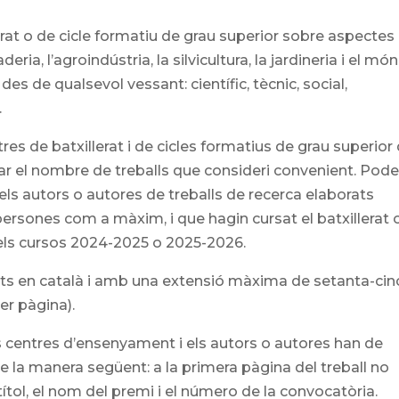
lerat o de cicle formatiu de grau superior sobre aspectes
eria, l’agroindústria, la silvicultura, la jardineria i el món
 des de qualsevol vessant: científic, tècnic, social,
.
tres de batxillerat i de cicles formatius de grau superior
tar el nombre de treballs que consideri convenient. Pod
ls autors o autores de treballs de recerca elaborats
ersones com a màxim, i que hagin cursat el batxillerat o
 els cursos 2024-2025 o 2025-2026.
ctats en català i amb una extensió màxima de setanta-cin
er pàgina).
ls centres d’ensenyament i els autors o autores han de
de la manera següent: a la primera pàgina del treball no
l títol, el nom del premi i el número de la convocatòria.