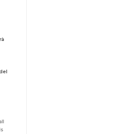
l
rà
 del
ll
ls