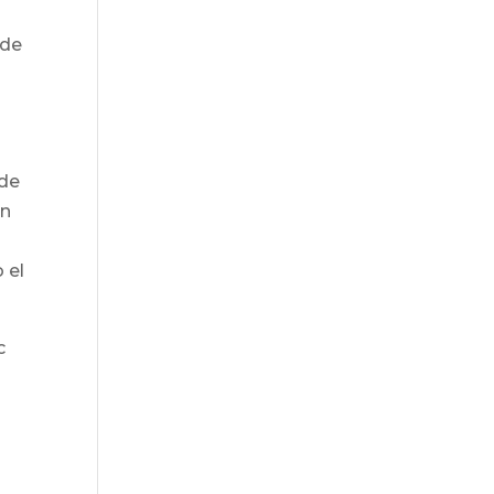
 de
 de
en
 el
c