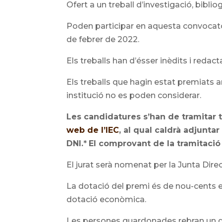
Ofert a un treball d’investigació, biblio
Poden participar en aquesta convocatòri
de febrer de 2022.
Els treballs han d’ésser inèdits i redact
Els treballs que hagin estat premiats a
institució no es poden considerar.
Le
s candidatures s’han de tramitar 
web de l’IEC
, al qual caldrà adjuntar
DNI.
*
El comprovant de la tramitació
El jurat serà nomenat per la Junta Direc
La dotació del premi és de nou-cents e
dotació econòmica.
Les persones guardonades rebran un d